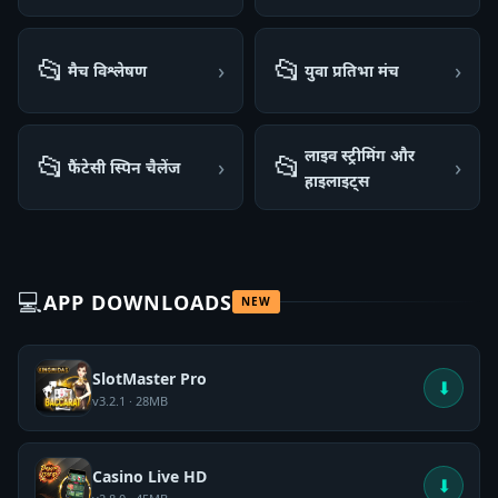
📂
📂
›
›
मैच विश्लेषण
युवा प्रतिभा मंच
लाइव स्ट्रीमिंग और
📂
📂
›
›
फैंटेसी स्पिन चैलेंज
हाइलाइट्स
💻
APP DOWNLOADS
NEW
SlotMaster Pro
⬇
v3.2.1 · 28MB
Casino Live HD
⬇