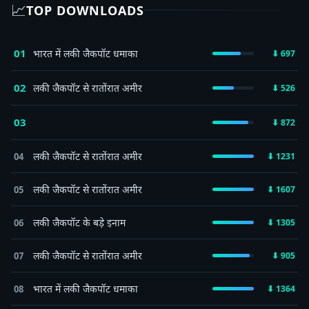
📈
TOP DOWNLOADS
भारत में लकी जैकपॉट धमाका
⬇ 697
लकी जैकपॉट से रातोंरात अमीर
⬇ 526
⬇ 872
लकी जैकपॉट से रातोंरात अमीर
⬇ 1231
लकी जैकपॉट से रातोंरात अमीर
⬇ 1607
लकी जैकपॉट के बड़े इनाम
⬇ 1305
लकी जैकपॉट से रातोंरात अमीर
⬇ 905
भारत में लकी जैकपॉट धमाका
⬇ 1364