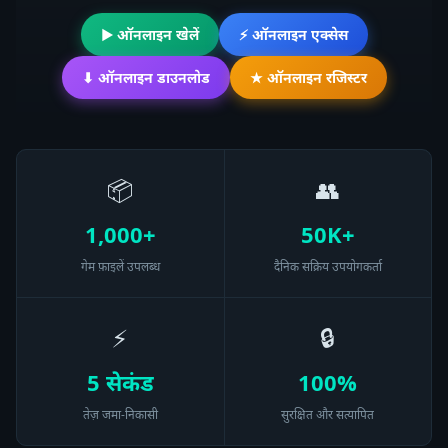
▶ ऑनलाइन खेलें
⚡ ऑनलाइन एक्सेस
⬇ ऑनलाइन डाउनलोड
★ ऑनलाइन रजिस्टर
📦
👥
1,000+
50K+
गेम फ़ाइलें उपलब्ध
दैनिक सक्रिय उपयोगकर्ता
⚡
🔒
5 सेकंड
100%
तेज़ जमा-निकासी
सुरक्षित और सत्यापित