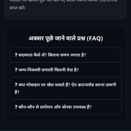
प्राप्त करें।
अक्सर पूछे जाने वाले प्रश्न (FAQ)
❓ सदस्यता कैसे लें? कितना समय लगता है?
❓ जमा-निकासी प्रणाली कितनी तेज़ है?
❓ क्या मोबाइल पर खेल सकते हैं? ऐप डाउनलोड करना ज़रूरी
है?
❓ कौन-कौन से प्रमोशन और बोनस उपलब्ध हैं?